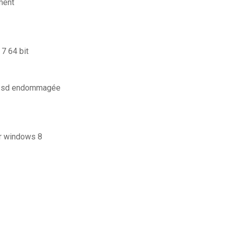
ement
 7 64 bit
te sd endommagée
for windows 8