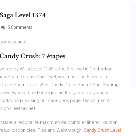
Saga Level 1374
5 Comments
: communauté ...
Candy Crush: 7 étapes
red by Wikia Level 1186 is the 6th level in Confection
da Saga. To pass this level, you must find 5 bears in
ndy Crush Saga : Level 2951 Candy Crush Saga / Sour Swamp.
ave been tweaked and changed as the game progresses.
contacting us using our Facebook page. Disclaimer. All
sion - leethax.net
siste à récolter le maximum de points et libérer l'ourson
iveaux disponibles. Tips and Walkthrough:
Candy Crush Level