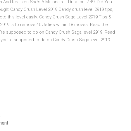
nd Realizes She’s A Millionaire - Duration: 7:49. Did You
h: Candy Crush Level 2919 Candy crush level 2919 tips,
te this level easily. Candy Crush Saga Level 2919 Tips &
2919 is to remove 40 Jellies within 18 moves. Read the
ou’re supposed to do on Candy Crush Saga level 2919. Read
at you’re supposed to do on Candy Crush Saga level 2919.
e
ment