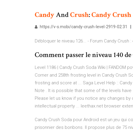
Candy
And
Crush
:
Candy
Crush
https://v-s.mobi/candy-crush-level-2919-02:31
Débloquer le niveau 126... - Forum Candy Crush 
Comment passer le niveau 140 de 
Level 1186 | Candy Crush Soda Wiki | FANDOM powe
Corner and 258th frosting level in Candy Crush So
frosting and score at ... Saga Level Help :: Ca
Note . It is possible that some of the levels h
Please let us know if you notice any changes by 
intellectual property ... leethax.net browser exten
Candy Crush Soda pour Android est un jeu qui con
prisonnier des bonbons. Il propose plus de 75 n