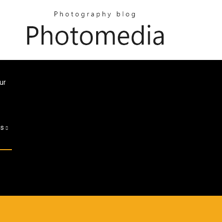
ur
es