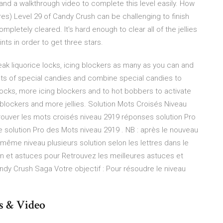
and a walkthrough video to complete this level easily. How
ures) Level 29 of Candy Crush can be challenging to finish
mpletely cleared. It's hard enough to clear all of the jellies
nts in order to get three stars.
ak liquorice locks, icing blockers as many as you can and
ots of special candies and combine special candies to
ce locks, more icing blockers and to hot bobbers to activate
ng blockers and more jellies. Solution Mots Croisés Niveau
 trouver les mots croisés niveau 2919 réponses solution Pro
 solution Pro des Mots niveau 2919 . NB : après le nouveau
 même niveau plusieurs solution selon les lettres dans le
on et astuces pour Retrouvez les meilleures astuces et
andy Crush Saga Votre objectif : Pour résoudre le niveau
s & Video