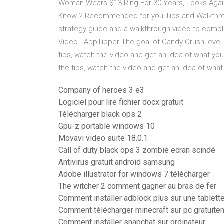
Woman Wears $13 Ring For 30 Years, Looks Again A
Know ? Recommended for you Tips and Walkthroug
strategy guide and a walkthrough video to comple
Video - AppTipper The goal of Candy Crush level 
tips, watch the video and get an idea of what y
the tips, watch the video and get an idea of wh
Company of heroes 3 e3
Logiciel pour lire fichier docx gratuit
Télécharger black ops 2
Gpu-z portable windows 10
Movavi video suite 18.0.1
Call of duty black ops 3 zombie ecran scindé
Antivirus gratuit android samsung
Adobe illustrator for windows 7 télécharger
The witcher 2 comment gagner au bras de fer
Comment installer adblock plus sur une tablett
Comment télécharger minecraft sur pc gratuite
Comment installer snapchat sur ordinateur