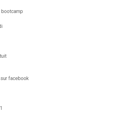
t bootcamp
di
uit
 sur facebook
.1