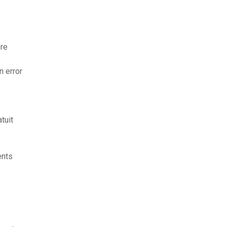
ère
 error
tuit
ents