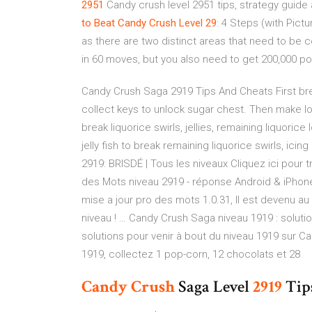
2951
Candy crush level 2951 tips, strategy guide 
to Beat Candy Crush Level 29
: 4 Steps (with Pict
as there are two distinct areas that need to be co
in 60 moves, but you also need to get 200,000 poi
Candy Crush Saga 2919 Tips And Cheats First bre
collect keys to unlock sugar chest. Then make l
break liquorice swirls, jellies, remaining liquori
jelly fish to break remaining liquorice swirls, ici
2919: BRISDÉ | Tous les niveaux Cliquez ici pour
des Mots niveau 2919 - réponse Android & iPhone
mise a jour pro des mots 1.0.31, Il est devenu au
niveau ! … Candy Crush Saga niveau 1919 : soluti
solutions pour venir à bout du niveau 1919 sur C
1919, collectez 1 pop-corn, 12 chocolats et 28
Candy
Crush
Saga Level
2919
Tip