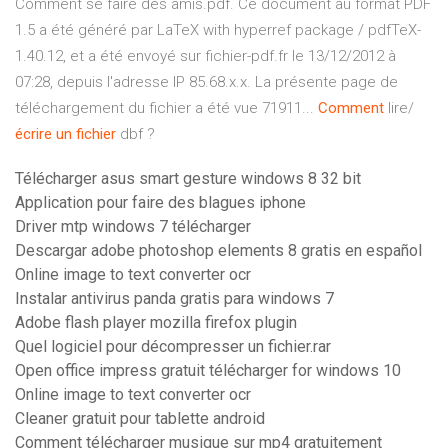
Comment se faire des amis.pdf. Ce document au format PDF
1.5 a été généré par LaTeX with hyperref package / pdfTeX-
1.40.12, et a été envoyé sur fichier-pdf.fr le 13/12/2012 à
07:28, depuis l'adresse IP 85.68.x.x. La présente page de
téléchargement du fichier a été vue 71911...
Comment
lire/
écrire
un
fichier
dbf ?
Télécharger asus smart gesture windows 8 32 bit
Application pour faire des blagues iphone
Driver mtp windows 7 télécharger
Descargar adobe photoshop elements 8 gratis en español
Online image to text converter ocr
Instalar antivirus panda gratis para windows 7
Adobe flash player mozilla firefox plugin
Quel logiciel pour décompresser un fichier.rar
Open office impress gratuit télécharger for windows 10
Online image to text converter ocr
Cleaner gratuit pour tablette android
Comment télécharger musique sur mp4 gratuitement