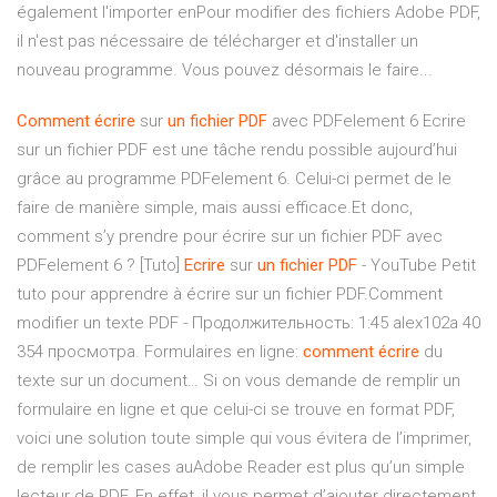
également l'importer enPour modifier des fichiers Adobe PDF,
il n'est pas nécessaire de télécharger et d'installer un
nouveau programme. Vous pouvez désormais le faire...
Comment
écrire
sur
un
fichier
PDF
avec PDFelement 6 Ecrire
sur un fichier PDF est une tâche rendu possible aujourd’hui
grâce au programme PDFelement 6. Celui-ci permet de le
faire de manière simple, mais aussi efficace.Et donc,
comment s’y prendre pour écrire sur un fichier PDF avec
PDFelement 6 ? [Tuto]
Ecrire
sur
un
fichier
PDF
- YouTube Petit
tuto pour apprendre à écrire sur un fichier PDF.Comment
modifier un texte PDF - Продолжительность: 1:45 alex102a 40
354 просмотра. Formulaires en ligne:
comment
écrire
du
texte sur un document… Si on vous demande de remplir un
formulaire en ligne et que celui-ci se trouve en format PDF,
voici une solution toute simple qui vous évitera de l’imprimer,
de remplir les cases auAdobe Reader est plus qu’un simple
lecteur de PDF. En effet, il vous permet d’ajouter directement